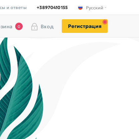
сы и ответы
+38970410155
Русский
Регистрация
зина
Вход
0