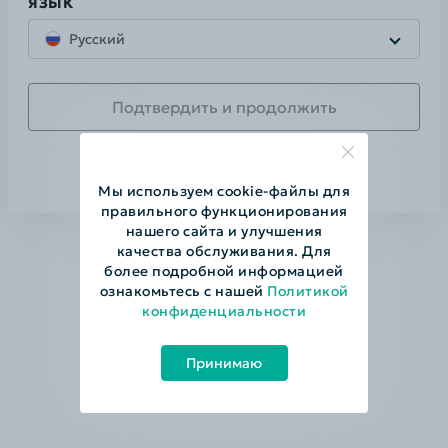
ЯЗЫК
Русский
Подтвердить и продолжить
Пропустить
Мы используем cookie-файлы для
правильного функционирования
нашего сайта и улучшения
качества обслуживания. Для
более подробной информацией
ознакомьтесь с нашей
Политикой
конфиденциальности
Се
Принимаю
не
ак
ак